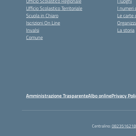
Ufficio Scolastico Regionale
I luoghi
Ufficio Scolastico Territoriale
I numeri 
Scuola in Chiaro
Le carte 
Iscrizioni On Line
Organizz
Invalsi
La storia
Comune
Amministrazione Trasparente
Albo online
Privacy Poli
Centralino:
0823516218