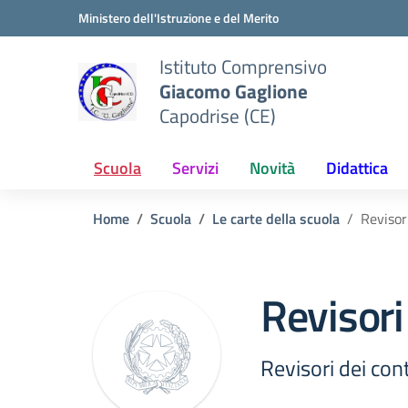
Vai ai contenuti
Vai al menu di navigazione
Vai al footer
Ministero dell'Istruzione e del Merito
Istituto Comprensivo
Giacomo Gaglione
Capodrise (CE)
Scuola
Servizi
Novità
Didattica
Home
Scuola
Le carte della scuola
Revisori
Revisori
Revisori dei cont