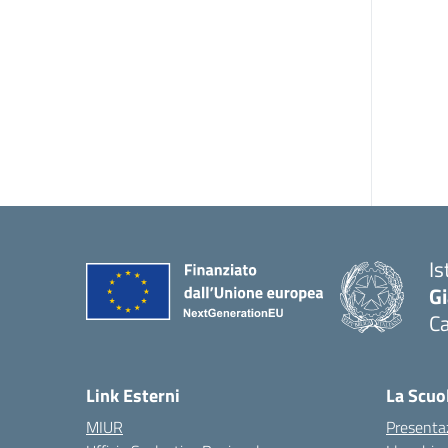
Is
G
Ca
— 
Link Esterni
La Scuo
MIUR
Presenta