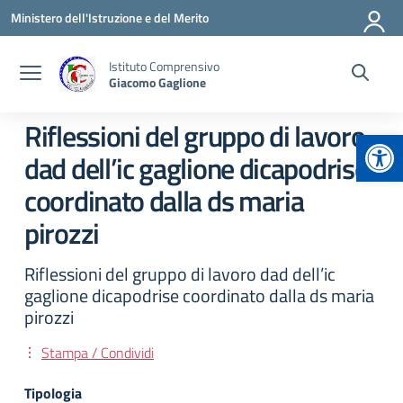
Vai ai contenuti
Vai al menu di navigazione
Vai al footer
Ministero dell'Istruzione e del Merito
Istituto Comprensivo
Giacomo Gaglione
Riflessioni del gruppo di lavoro
Apr
dad dell’ic gaglione dicapodrise
coordinato dalla ds maria
pirozzi
Riflessioni del gruppo di lavoro dad dell’ic
gaglione dicapodrise coordinato dalla ds maria
pirozzi
Stampa / Condividi
Tipologia