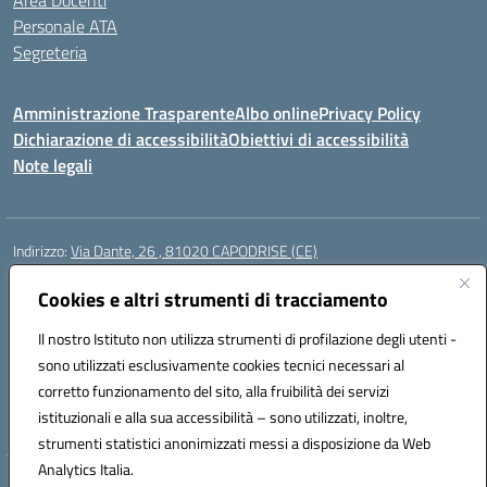
Area Docenti
Personale ATA
Segreteria
Amministrazione Trasparente
Albo online
Privacy Policy
Dichiarazione di accessibilità
Obiettivi di accessibilità
Note legali
Indirizzo:
Via Dante, 26 , 81020 CAPODRISE (CE)
Centralino:
0823516218
Email:
CEIC83000V@istruzione.it
Posta elettronica certificata (PEC):
Cookies e altri strumenti di tracciamento
CEIC83000V@pec.istruzione.it
Codice fiscale: 80103200616
Il nostro Istituto non utilizza strumenti di profilazione degli utenti -
Codice meccanografico:
CEIC83000V
sono utilizzati esclusivamente cookies tecnici necessari al
Codice Indice delle Pubbliche Amministrazioni (IPA): istsc_ceic83000v
corretto funzionamento del sito, alla fruibilità dei servizi
Codice unico di fatturazione (CUF): UFO76N
istituzionali e alla sua accessibilità – sono utilizzati, inoltre,
strumenti statistici anonimizzati messi a disposizione da Web
Analytics Italia.
Hosting & Powered by 3D Solution S.r.l.