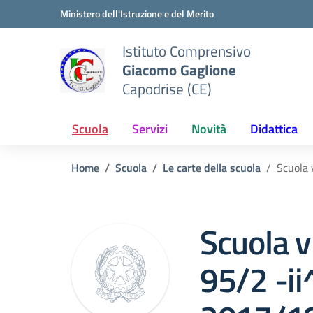
Vai ai contenuti
Vai al menu di navigazione
Vai al footer
Ministero dell'Istruzione e del Merito
Istituto Comprensivo
Giacomo Gaglione
Capodrise (CE)
Scuola
Servizi
Novità
Didattica
Home
Scuola
Le carte della scuola
Scuola 
Scuola v
95/2 -ii