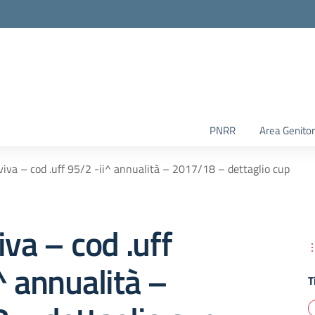
PNRR
Area Genitor
viva – cod .uff 95/2 -ii^ annualità – 2017/18 – dettaglio cup
iva – cod .uff
^ annualità –
T