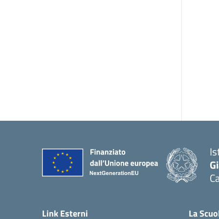
Is
G
Ca
— 
Link Esterni
La Scuo