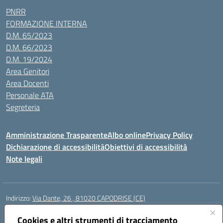
PNRR
FORMAZIONE INTERNA
D.M. 65/2023
D.M. 66/2023
D.M. 19/2024
Area Genitori
Area Docenti
Personale ATA
Segreteria
Amministrazione Trasparente
Albo online
Privacy Policy
Dichiarazione di accessibilità
Obiettivi di accessibilità
Note legali
Indirizzo:
Via Dante, 26 , 81020 CAPODRISE (CE)
Centralino:
0823516218
Email:
CEIC83000V@istruzione.it
Posta elettronica certificata (PEC):
Cookies e altri strumenti di tracciamento
CEIC83000V@pec.istruzione.it