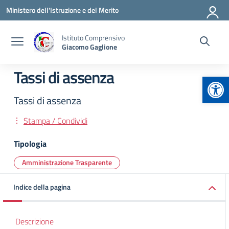
Vai ai contenuti
Vai al menu di navigazione
Vai al footer
Ministero dell'Istruzione e del Merito
Istituto Comprensivo
Giacomo Gaglione
Tassi di assenza
Apr
Tassi di assenza
Stampa / Condividi
Tipologia
Amministrazione Trasparente
Indice della pagina
Descrizione