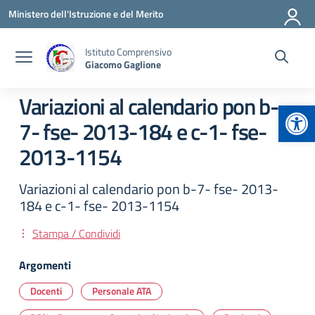
Vai ai contenuti
Vai al menu di navigazione
Vai al footer
Ministero dell'Istruzione e del Merito
Istituto Comprensivo
Giacomo Gaglione
Variazioni al calendario pon b-
Apr
7- fse- 2013-184 e c-1- fse-
2013-1154
Variazioni al calendario pon b-7- fse- 2013-
184 e c-1- fse- 2013-1154
Stampa / Condividi
Argomenti
Docenti
Personale ATA