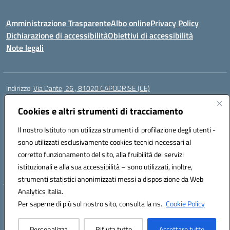
Amministrazione Trasparente
Albo online
Privacy Policy
Dichiarazione di accessibilità
Obiettivi di accessibilità
Note legali
Indirizzo:
Via Dante, 26 , 81020 CAPODRISE (CE)
Centralino:
0823516218
Email:
CEIC83000V@istruzione.it
Posta elettronica certificata (PEC):
Cookies e altri strumenti di tracciamento
CEIC83000V@pec.istruzione.it
Codice fiscale: 80103200616
Il nostro Istituto non utilizza strumenti di profilazione degli utenti -
Codice meccanografico:
CEIC83000V
sono utilizzati esclusivamente cookies tecnici necessari al
Codice Indice delle Pubbliche Amministrazioni (IPA): istsc_ceic83000v
corretto funzionamento del sito, alla fruibilità dei servizi
Codice unico di fatturazione (CUF): UFO76N
istituzionali e alla sua accessibilità – sono utilizzati, inoltre,
strumenti statistici anonimizzati messi a disposizione da Web
Analytics Italia.
Hosting & Powered by 3D Solution S.r.l.
Per saperne di più sul nostro sito, consulta la ns.
Cookie Policy
Concept & Design by Designers Italia
Personalizza
Rifiuta tutto
Accettare tutto