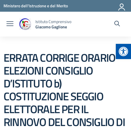
Vai ai contenuti
Vai al menu di navigazione
Vai al footer
Ministero dell'Istruzione e del Merito
Istituto Comprensivo
Giacomo Gaglione
Apr
ERRATA CORRIGE ORARIO
ELEZIONI CONSIGLIO
D’ISTITUTO b)
COSTITUZIONE SEGGIO
ELETTORALE PER IL
RINNOVO DEL CONSIGLIO DI