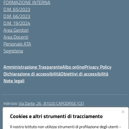
FORMAZIONE INTERNA
D.M. 65/2023
D.M. 66/2023
D.M. 19/2024
Area Genitori
Area Docenti
Personale ATA
Segreteria
Amministrazione Trasparente
Albo online
Privacy Policy
Dichiarazione di accessibilità
Obiettivi di accessibilità
Note legali
Indirizzo:
Via Dante, 26 , 81020 CAPODRISE (CE)
Centralino:
0823516218
Email:
CEIC83000V@istruzione.it
Posta elettronica certificata (PEC):
Cookies e altri strumenti di tracciamento
CEIC83000V@pec.istruzione.it
Codice fiscale: 80103200616
Il nostro Istituto non utilizza strumenti di profilazione degli utenti -