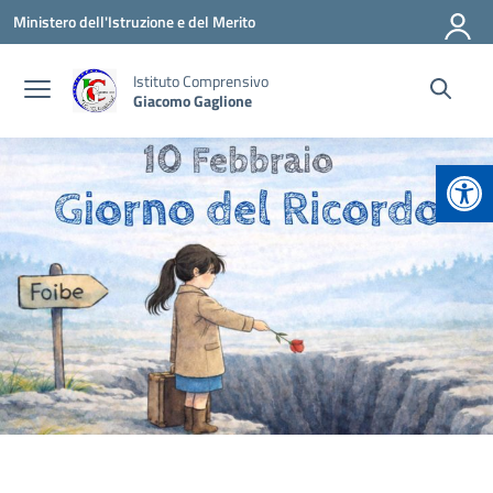
Vai ai contenuti
Vai al menu di navigazione
Vai al footer
Ministero dell'Istruzione e del Merito
Istituto Comprensivo
Giacomo Gaglione
Apr