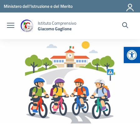
Vai ai contenuti
Vai al menu di navigazione
Vai al footer
Ministero dell'Istruzione e del Merito
Istituto Comprensivo
Giacomo Gaglione
Apr