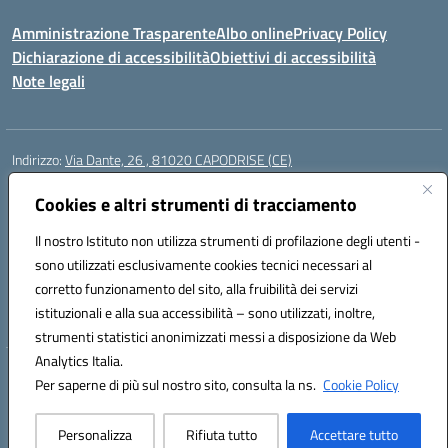
Amministrazione Trasparente
Albo online
Privacy Policy
Dichiarazione di accessibilità
Obiettivi di accessibilità
Note legali
Indirizzo:
Via Dante, 26 , 81020 CAPODRISE (CE)
Centralino:
0823516218
Email:
CEIC83000V@istruzione.it
Posta elettronica certificata (PEC):
Cookies e altri strumenti di tracciamento
CEIC83000V@pec.istruzione.it
Codice fiscale: 80103200616
Il nostro Istituto non utilizza strumenti di profilazione degli utenti -
Codice meccanografico:
CEIC83000V
sono utilizzati esclusivamente cookies tecnici necessari al
Codice Indice delle Pubbliche Amministrazioni (IPA): istsc_ceic83000v
corretto funzionamento del sito, alla fruibilità dei servizi
Codice unico di fatturazione (CUF): UFO76N
istituzionali e alla sua accessibilità – sono utilizzati, inoltre,
strumenti statistici anonimizzati messi a disposizione da Web
Analytics Italia.
Hosting & Powered by 3D Solution S.r.l.
Per saperne di più sul nostro sito, consulta la ns.
Cookie Policy
Concept & Design by Designers Italia
Personalizza
Rifiuta tutto
Accettare tutto