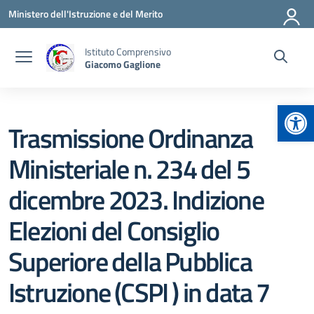
Vai ai contenuti
Vai al menu di navigazione
Vai al footer
Ministero dell'Istruzione e del Merito
Istituto Comprensivo
Giacomo Gaglione
Apr
Trasmissione Ordinanza
Ministeriale n. 234 del 5
dicembre 2023. Indizione
Elezioni del Consiglio
Superiore della Pubblica
Istruzione (CSPI ) in data 7