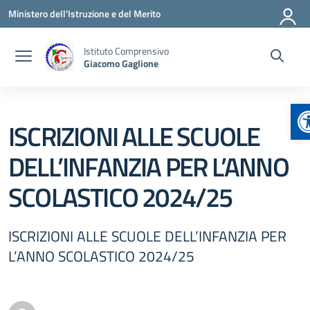
Vai ai contenuti
Vai al menu di navigazione
Vai al footer
Ministero dell'Istruzione e del Merito
Istituto Comprensivo
Giacomo Gaglione
A
ISCRIZIONI ALLE SCUOLE
DELL’INFANZIA PER L’ANNO
SCOLASTICO 2024/25
ISCRIZIONI ALLE SCUOLE DELL’INFANZIA PER
L’ANNO SCOLASTICO 2024/25