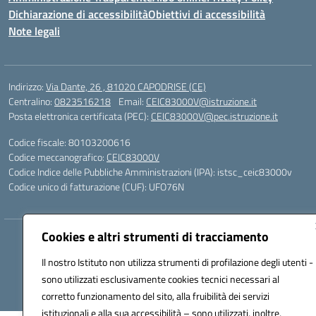
Dichiarazione di accessibilità
Obiettivi di accessibilità
Note legali
Indirizzo:
Via Dante, 26 , 81020 CAPODRISE (CE)
Centralino:
0823516218
Email:
CEIC83000V@istruzione.it
Posta elettronica certificata (PEC):
CEIC83000V@pec.istruzione.it
Codice fiscale: 80103200616
Codice meccanografico:
CEIC83000V
Codice Indice delle Pubbliche Amministrazioni (IPA): istsc_ceic83000v
Codice unico di fatturazione (CUF): UFO76N
Cookies e altri strumenti di tracciamento
Hosting & Powered by 3D Solution S.r.l.
Concept & Design by Designers Italia
Il nostro Istituto non utilizza strumenti di profilazione degli utenti -
sono utilizzati esclusivamente cookies tecnici necessari al
corretto funzionamento del sito, alla fruibilità dei servizi
istituzionali e alla sua accessibilità – sono utilizzati, inoltre,