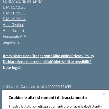
FORMAZIONE INTERNA
D.M. 65/2023
D.M. 66/2023
D.M. 19/2024
Area Genitori
Area Docenti
Personale ATA
Segreteria
Amministrazione Trasparente
Albo online
Privacy Policy
Dichiarazione di accessibilità
Obiettivi di accessibilità
Note legali
Indirizzo:
Via Dante, 26 , 81020 CAPODRISE (CE)
Centralino:
0823516218
Email:
CEIC83000V@istruzione.it
Posta elettronica certificata (PEC):
Cookies e altri strumenti di tracciamento
CEIC83000V@pec.istruzione.it
Codice fiscale: 80103200616
Il nostro Istituto non utilizza strumenti di profilazione degli utenti -