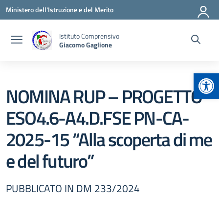
Vai ai contenuti
Vai al menu di navigazione
Vai al footer
Ministero dell'Istruzione e del Merito
Istituto Comprensivo
Giacomo Gaglione
Apr
NOMINA RUP – PROGETTO
ESO4.6-A4.D.FSE PN-CA-
2025-15 “Alla scoperta di me
e del futuro”
PUBBLICATO IN DM 233/2024