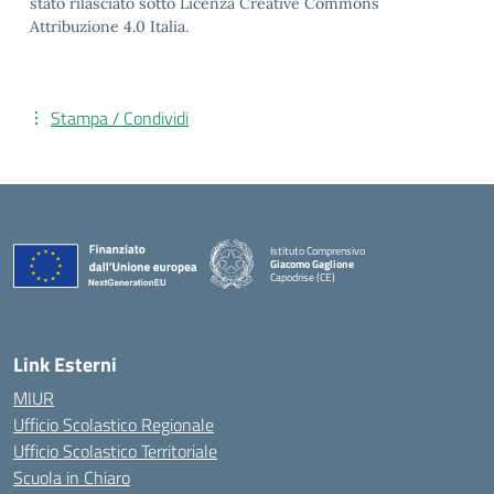
stato rilasciato sotto Licenza Creative Commons
Attribuzione 4.0 Italia.
Stampa / Condividi
Istituto Comprensivo
Giacomo Gaglione
Capodrise (CE)
— Visita la pagina iniziale della scuola
Link Esterni
MIUR
Ufficio Scolastico Regionale
Ufficio Scolastico Territoriale
Scuola in Chiaro