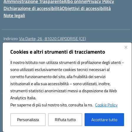
Amministrazione Trasparente
Albo online
Privacy Policy
Dichiarazione di accessibilità
Obiettivi di accessibilità
Note legali
Indirizzo:
Via Dante, 26 , 81020 CAPODRISE (CE)
Centralino:
0823516218
Email:
CEIC83000V@istruzione.it
Posta elettronica certificata (PEC):
Cookies e altri strumenti di tracciamento
CEIC83000V@pec.istruzione.it
Codice fiscale: 80103200616
Il nostro Istituto non utilizza strumenti di profilazione degli utenti -
Codice meccanografico:
CEIC83000V
sono utilizzati esclusivamente cookies tecnici necessari al
Codice Indice delle Pubbliche Amministrazioni (IPA): istsc_ceic83000v
corretto funzionamento del sito, alla fruibilità dei servizi
Codice unico di fatturazione (CUF): UFO76N
istituzionali e alla sua accessibilità – sono utilizzati, inoltre,
strumenti statistici anonimizzati messi a disposizione da Web
Analytics Italia.
Hosting & Powered by 3D Solution S.r.l.
Per saperne di più sul nostro sito, consulta la ns.
Cookie Policy
Concept & Design by Designers Italia
Personalizza
Rifiuta tutto
Accettare tutto