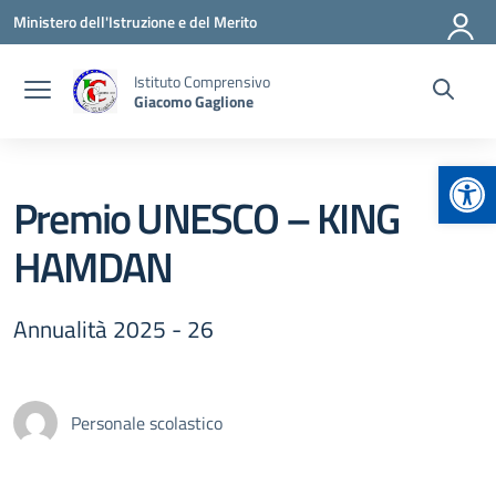
Vai ai contenuti
Vai al menu di navigazione
Vai al footer
Ministero dell'Istruzione e del Merito
Istituto Comprensivo
Giacomo Gaglione
Apr
Premio UNESCO – KING
HAMDAN
Annualità 2025 - 26
Personale scolastico