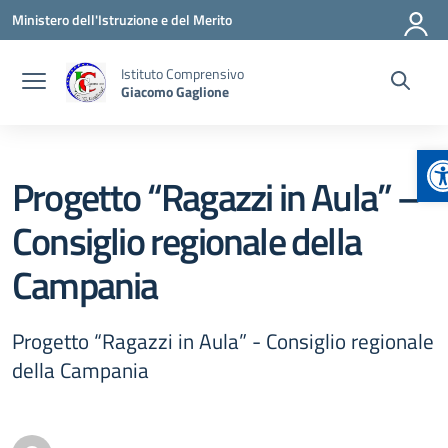
Vai ai contenuti
Vai al menu di navigazione
Vai al footer
Ministero dell'Istruzione e del Merito
Istituto Comprensivo
Giacomo Gaglione
A
Progetto “Ragazzi in Aula” –
Consiglio regionale della
Campania
Progetto “Ragazzi in Aula” - Consiglio regionale
della Campania