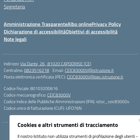
Segreteria
Amministrazione Trasparente
Albo online
Privacy Policy
Dichiarazione di accessibilità
Obiettivi di accessibilità
Note legali
Indirizzo:
Via Dante, 26 , 81020 CAPODRISE (CE)
Centralino:
0823516218
Email:
CEIC83000V@istruzione.it
Posta elettronica certificata (PEC):
CEIC83000V@pec.istruzione.it
Codice fiscale: 80103200616
Codice meccanografico:
CEIC83000V
Codice Indice delle Pubbliche Amministrazioni (IPA): istsc_ceic83000v
Codice unico di fatturazione (CUF): UFO76N
Cookies e altri strumenti di tracciamento
Hosting & Powered by 3D Solution S.r.l.
Il nostro Istituto non utilizza strumenti di profilazione degli utenti -
Concept & Design by Designers Italia