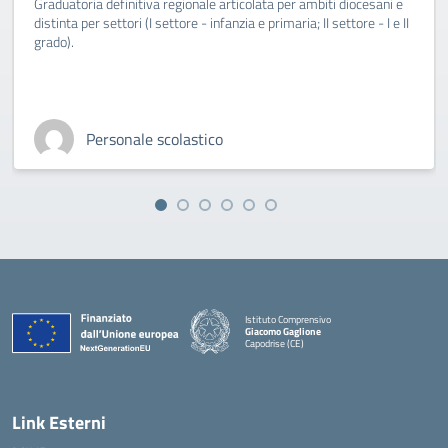
Graduatoria definitiva regionale articolata per ambiti diocesani e
distinta per settori (I settore - infanzia e primaria; II settore - I e II
grado).
Personale scolastico
Istituto Comprensivo
Giacomo Gaglione
Capodrise (CE)
— Visita la pagina iniziale della scuola
Link Esterni