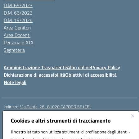
D.M. 65/2023
D.M. 66/2023
D.M. 19/2024
Area Genitori
Area Docenti
Personale ATA
Segreteria
Amministrazione Trasparente
Albo online
Privacy Policy
Dichiarazione di accessibilità
Obiettivi di accessibilità
Note legali
Indirizzo:
Via Dante, 26 , 81020 CAPODRISE (CE)
Centralino:
0823516218
Email:
CEIC83000V@istruzione.it
Posta elettronica certificata (PEC):
Cookies e altri strumenti di tracciamento
CEIC83000V@pec.istruzione.it
Codice fiscale: 80103200616
Il nostro Istituto non utilizza strumenti di profilazione degli utenti -
Codice meccanografico:
CEIC83000V