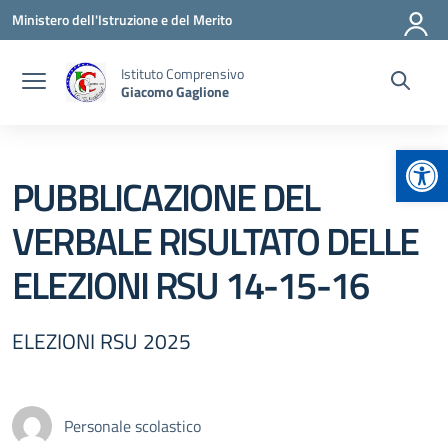
Vai ai contenuti
Vai al menu di navigazione
Vai al footer
Ministero dell'Istruzione e del Merito
Istituto Comprensivo
Giacomo Gaglione
Apr
PUBBLICAZIONE DEL
VERBALE RISULTATO DELLE
ELEZIONI RSU 14-15-16
ELEZIONI RSU 2025
Personale scolastico