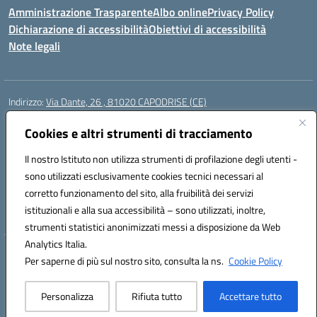
Amministrazione Trasparente
Albo online
Privacy Policy
Dichiarazione di accessibilità
Obiettivi di accessibilità
Note legali
Indirizzo:
Via Dante, 26 , 81020 CAPODRISE (CE)
Centralino:
0823516218
Email:
CEIC83000V@istruzione.it
Posta elettronica certificata (PEC):
Cookies e altri strumenti di tracciamento
CEIC83000V@pec.istruzione.it
Codice fiscale: 80103200616
Il nostro Istituto non utilizza strumenti di profilazione degli utenti -
Codice meccanografico:
CEIC83000V
sono utilizzati esclusivamente cookies tecnici necessari al
Codice Indice delle Pubbliche Amministrazioni (IPA): istsc_ceic83000v
corretto funzionamento del sito, alla fruibilità dei servizi
Codice unico di fatturazione (CUF): UFO76N
istituzionali e alla sua accessibilità – sono utilizzati, inoltre,
strumenti statistici anonimizzati messi a disposizione da Web
Analytics Italia.
Hosting & Powered by 3D Solution S.r.l.
Per saperne di più sul nostro sito, consulta la ns.
Cookie Policy
Concept & Design by Designers Italia
Personalizza
Rifiuta tutto
Accettare tutto