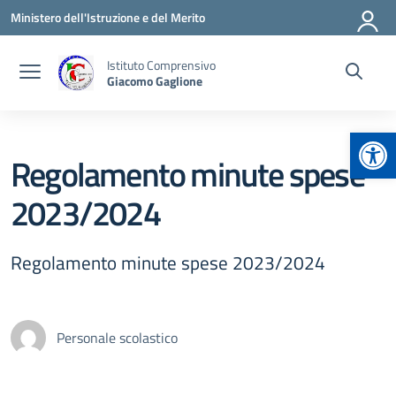
Vai ai contenuti
Vai al menu di navigazione
Vai al footer
Ministero dell'Istruzione e del Merito
Istituto Comprensivo
Giacomo Gaglione
Apr
Regolamento minute spese
2023/2024
Regolamento minute spese 2023/2024
Personale scolastico