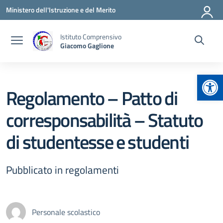
Vai ai contenuti
Vai al menu di navigazione
Vai al footer
Ministero dell'Istruzione e del Merito
Istituto Comprensivo
Giacomo Gaglione
Apr
Regolamento – Patto di
corresponsabilità – Statuto
di studentesse e studenti
Pubblicato in regolamenti
Personale scolastico