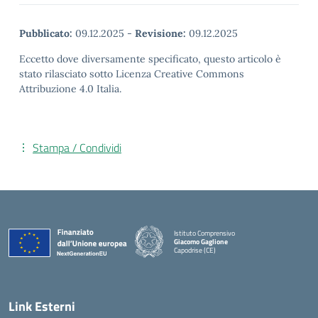
Pubblicato:
09.12.2025
-
Revisione:
09.12.2025
Eccetto dove diversamente specificato, questo articolo è
stato rilasciato sotto Licenza Creative Commons
Attribuzione 4.0 Italia.
Stampa / Condividi
Istituto Comprensivo
Giacomo Gaglione
Capodrise (CE)
— Visita la pagina iniziale della scuola
Link Esterni