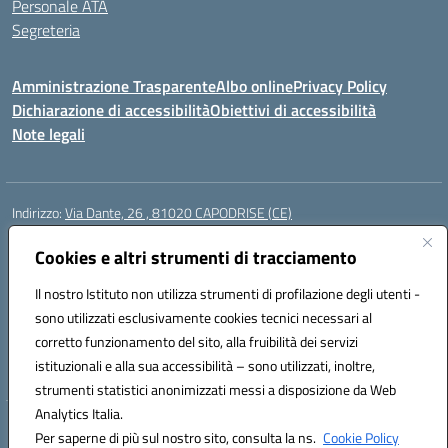
Personale ATA
Segreteria
Amministrazione Trasparente
Albo online
Privacy Policy
Dichiarazione di accessibilità
Obiettivi di accessibilità
Note legali
Indirizzo:
Via Dante, 26 , 81020 CAPODRISE (CE)
Centralino:
0823516218
Email:
CEIC83000V@istruzione.it
Posta elettronica certificata (PEC):
Cookies e altri strumenti di tracciamento
CEIC83000V@pec.istruzione.it
Codice fiscale: 80103200616
Il nostro Istituto non utilizza strumenti di profilazione degli utenti -
Codice meccanografico:
CEIC83000V
sono utilizzati esclusivamente cookies tecnici necessari al
Codice Indice delle Pubbliche Amministrazioni (IPA): istsc_ceic83000v
corretto funzionamento del sito, alla fruibilità dei servizi
Codice unico di fatturazione (CUF): UFO76N
istituzionali e alla sua accessibilità – sono utilizzati, inoltre,
strumenti statistici anonimizzati messi a disposizione da Web
Analytics Italia.
Hosting & Powered by 3D Solution S.r.l.
Per saperne di più sul nostro sito, consulta la ns.
Cookie Policy