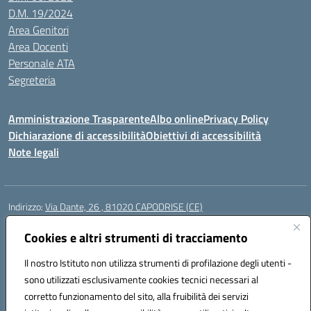
D.M. 19/2024
Area Genitori
Area Docenti
Personale ATA
Segreteria
Amministrazione Trasparente
Albo online
Privacy Policy
Dichiarazione di accessibilità
Obiettivi di accessibilità
Note legali
Indirizzo:
Via Dante, 26 , 81020 CAPODRISE (CE)
Centralino:
0823516218
Email:
CEIC83000V@istruzione.it
Posta elettronica certificata (PEC):
Cookies e altri strumenti di tracciamento
CEIC83000V@pec.istruzione.it
Codice fiscale: 80103200616
Il nostro Istituto non utilizza strumenti di profilazione degli utenti -
Codice meccanografico:
CEIC83000V
sono utilizzati esclusivamente cookies tecnici necessari al
Codice Indice delle Pubbliche Amministrazioni (IPA): istsc_ceic83000v
corretto funzionamento del sito, alla fruibilità dei servizi
Codice unico di fatturazione (CUF): UFO76N