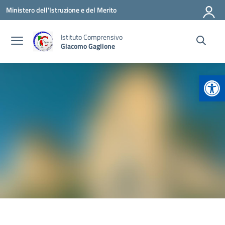
Vai ai contenuti
Vai al menu di navigazione
Vai al footer
Ministero dell'Istruzione e del Merito
Istituto Comprensivo
Giacomo Gaglione
Apr