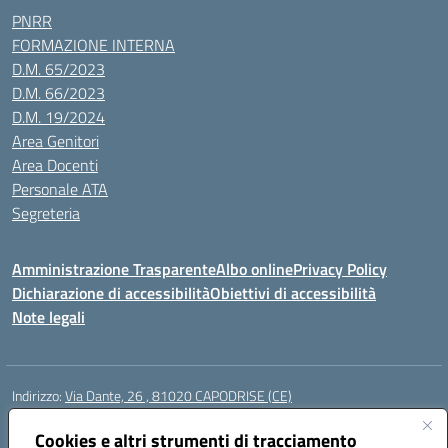
PNRR
FORMAZIONE INTERNA
D.M. 65/2023
D.M. 66/2023
D.M. 19/2024
Area Genitori
Area Docenti
Personale ATA
Segreteria
Amministrazione Trasparente
Albo online
Privacy Policy
Dichiarazione di accessibilità
Obiettivi di accessibilità
Note legali
Indirizzo:
Via Dante, 26 , 81020 CAPODRISE (CE)
Centralino:
0823516218
Email:
CEIC83000V@istruzione.it
Posta elettronica certificata (PEC):
Cookies e altri strumenti di tracciamento
CEIC83000V@pec.istruzione.it