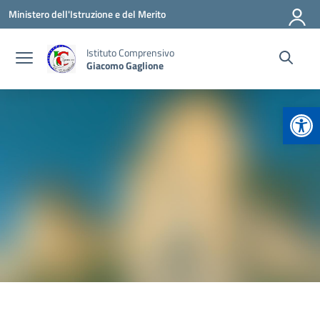
Vai ai contenuti
Vai al menu di navigazione
Vai al footer
Ministero dell'Istruzione e del Merito
Istituto Comprensivo
Giacomo Gaglione
Apr