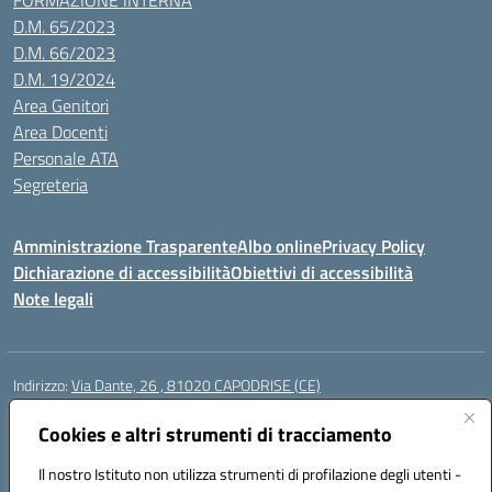
FORMAZIONE INTERNA
D.M. 65/2023
D.M. 66/2023
D.M. 19/2024
Area Genitori
Area Docenti
Personale ATA
Segreteria
Amministrazione Trasparente
Albo online
Privacy Policy
Dichiarazione di accessibilità
Obiettivi di accessibilità
Note legali
Indirizzo:
Via Dante, 26 , 81020 CAPODRISE (CE)
Centralino:
0823516218
Email:
CEIC83000V@istruzione.it
Posta elettronica certificata (PEC):
Cookies e altri strumenti di tracciamento
CEIC83000V@pec.istruzione.it
Codice fiscale: 80103200616
Il nostro Istituto non utilizza strumenti di profilazione degli utenti -