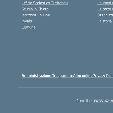
Ufficio Scolastico Territoriale
I numeri 
Scuola in Chiaro
Le carte 
Iscrizioni On Line
Organizz
Invalsi
La storia
Comune
Amministrazione Trasparente
Albo online
Privacy Poli
Centralino:
0823516218