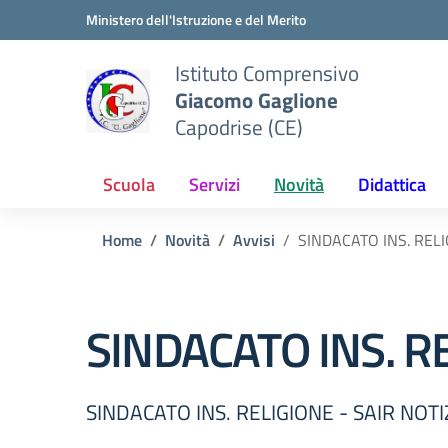
Vai ai contenuti
Vai al menu di navigazione
Vai al footer
Ministero dell'Istruzione e del Merito
Istituto Comprensivo
Giacomo Gaglione
Capodrise (CE)
Scuola
Servizi
Novità
Didattica
Home
Novità
Avvisi
SINDACATO INS. RELI
SINDACATO INS. RE
SINDACATO INS. RELIGIONE - SAIR NOTI