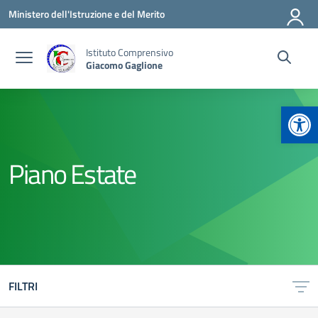
Vai ai contenuti
Vai al menu di navigazione
Vai al footer
Ministero dell'Istruzione e del Merito
Istituto Comprensivo
Giacomo Gaglione
Apr
Piano Estate
FILTRI