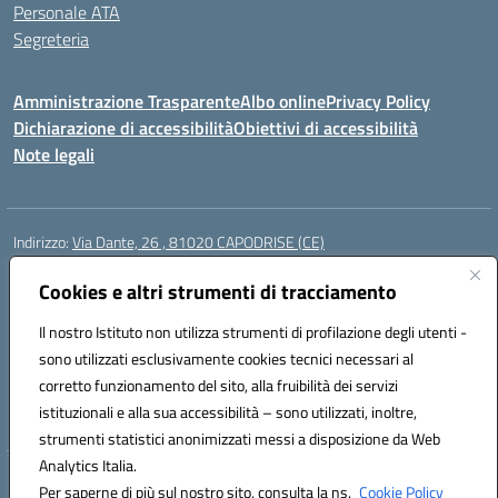
Personale ATA
Segreteria
Amministrazione Trasparente
Albo online
Privacy Policy
Dichiarazione di accessibilità
Obiettivi di accessibilità
Note legali
Indirizzo:
Via Dante, 26 , 81020 CAPODRISE (CE)
Centralino:
0823516218
Email:
CEIC83000V@istruzione.it
Posta elettronica certificata (PEC):
Cookies e altri strumenti di tracciamento
CEIC83000V@pec.istruzione.it
Codice fiscale: 80103200616
Il nostro Istituto non utilizza strumenti di profilazione degli utenti -
Codice meccanografico:
CEIC83000V
sono utilizzati esclusivamente cookies tecnici necessari al
Codice Indice delle Pubbliche Amministrazioni (IPA): istsc_ceic83000v
corretto funzionamento del sito, alla fruibilità dei servizi
Codice unico di fatturazione (CUF): UFO76N
istituzionali e alla sua accessibilità – sono utilizzati, inoltre,
strumenti statistici anonimizzati messi a disposizione da Web
Analytics Italia.
Hosting & Powered by 3D Solution S.r.l.
Per saperne di più sul nostro sito, consulta la ns.
Cookie Policy