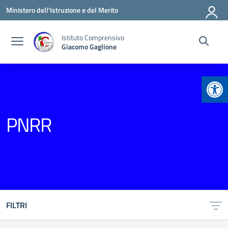
Vai ai contenuti
Vai al menu di navigazione
Vai al footer
Ministero dell'Istruzione e del Merito
Istituto Comprensivo
Giacomo Gaglione
Apr
PNRR
FILTRI