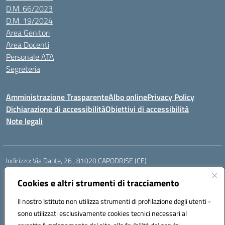
D.M. 66/2023
D.M. 19/2024
Area Genitori
Area Docenti
Personale ATA
Segreteria
Amministrazione Trasparente
Albo online
Privacy Policy
Dichiarazione di accessibilità
Obiettivi di accessibilità
Note legali
Indirizzo:
Via Dante, 26 , 81020 CAPODRISE (CE)
Centralino:
0823516218
Email:
CEIC83000V@istruzione.it
Posta elettronica certificata (PEC):
Cookies e altri strumenti di tracciamento
CEIC83000V@pec.istruzione.it
Codice fiscale: 80103200616
Il nostro Istituto non utilizza strumenti di profilazione degli utenti -
Codice meccanografico:
CEIC83000V
sono utilizzati esclusivamente cookies tecnici necessari al
Codice Indice delle Pubbliche Amministrazioni (IPA): istsc_ceic83000v