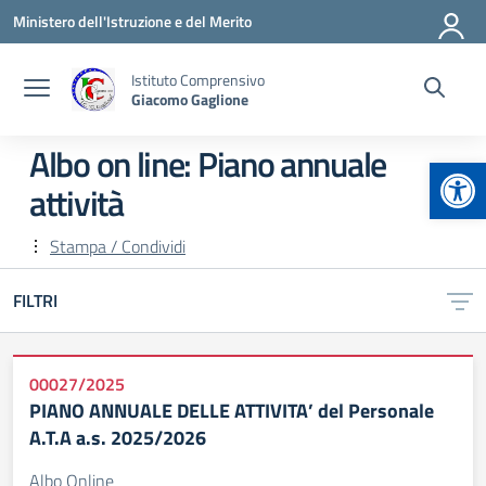
Vai ai contenuti
Vai al menu di navigazione
Vai al footer
Ministero dell'Istruzione e del Merito
Istituto Comprensivo
Giacomo Gaglione
Albo on line:
Piano annuale
Apr
attività
Stampa / Condividi
FILTRI
00027/2025
PIANO ANNUALE DELLE ATTIVITA’ del Personale
A.T.A a.s. 2025/2026
Albo Online