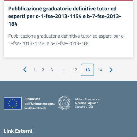
Pubblicazione graduatorie definitive tutor ed
esperti per c-1-fse-2013-1154 e b-7-fse-2013-
184
Pubblicazione graduatorie definitive tutor ed esperti per c-
1-fse-2013-1154 e b-7-fse-2013-184
1
2
3
…
12
13
14
Pagina precedente
Pagina succes
Istituto Comprensivo
Giacomo Gaglione
Capodrise (CE)
— Visita la pagina iniziale della scuola
Link Esterni