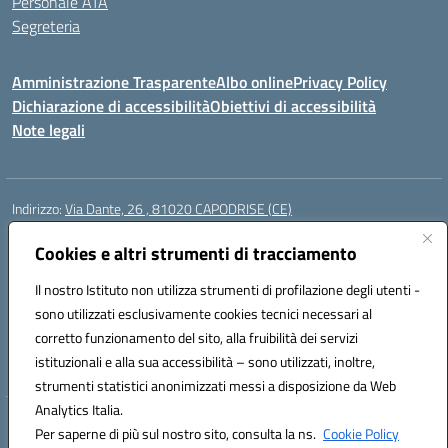
Personale ATA
Segreteria
Amministrazione Trasparente
Albo online
Privacy Policy
Dichiarazione di accessibilità
Obiettivi di accessibilità
Note legali
Indirizzo:
Via Dante, 26 , 81020 CAPODRISE (CE)
Centralino:
0823516218
Email:
CEIC83000V@istruzione.it
Posta elettronica certificata (PEC):
Cookies e altri strumenti di tracciamento
CEIC83000V@pec.istruzione.it
Codice fiscale: 80103200616
Il nostro Istituto non utilizza strumenti di profilazione degli utenti -
Codice meccanografico:
CEIC83000V
sono utilizzati esclusivamente cookies tecnici necessari al
Codice Indice delle Pubbliche Amministrazioni (IPA): istsc_ceic83000v
corretto funzionamento del sito, alla fruibilità dei servizi
Codice unico di fatturazione (CUF): UFO76N
istituzionali e alla sua accessibilità – sono utilizzati, inoltre,
strumenti statistici anonimizzati messi a disposizione da Web
Analytics Italia.
Hosting & Powered by 3D Solution S.r.l.
Per saperne di più sul nostro sito, consulta la ns.
Cookie Policy