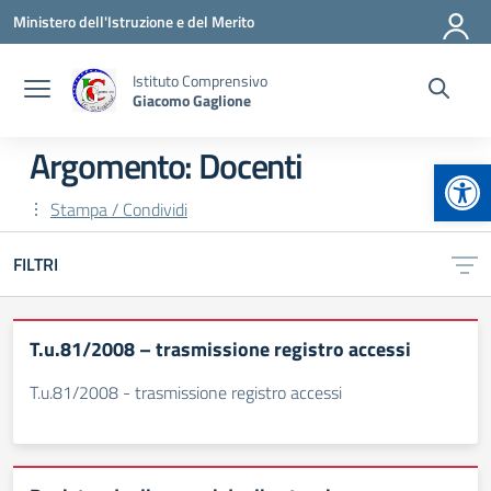
Vai ai contenuti
Vai al menu di navigazione
Vai al footer
Ministero dell'Istruzione e del Merito
Istituto Comprensivo
Giacomo Gaglione
Argomento: Docenti
Apr
Stampa / Condividi
FILTRI
T.u.81/2008 – trasmissione registro accessi
T.u.81/2008 - trasmissione registro accessi