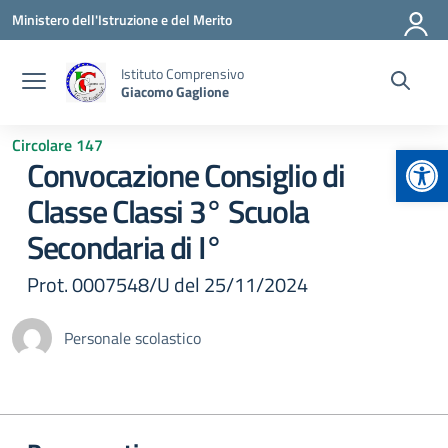
Vai ai contenuti
Vai al menu di navigazione
Vai al footer
Ministero dell'Istruzione e del Merito
Istituto Comprensivo
Giacomo Gaglione
Circolare 147
Apr
Convocazione Consiglio di
Classe Classi 3° Scuola
Secondaria di I°
Prot. 0007548/U del 25/11/2024
Personale scolastico