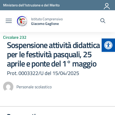
Vai ai contenuti
Vai al menu di navigazione
Vai al footer
Ministero dell'Istruzione e del Merito
Istituto Comprensivo
Giacomo Gaglione
Circolare 232
Apr
Sospensione attività didattica
per le festività pasquali, 25
aprile e ponte del 1° maggio
Prot. 0003322/U del 15/04/2025
Personale scolastico