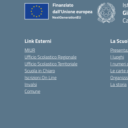
Is
G
Ca
— 
Link Esterni
La Scuo
MIUR
Presenta
Ufficio Scolastico Regionale
I luoghi
Ufficio Scolastico Territoriale
I numeri 
Scuola in Chiaro
Le carte 
Iscrizioni On Line
Organizz
Invalsi
La storia
Comune