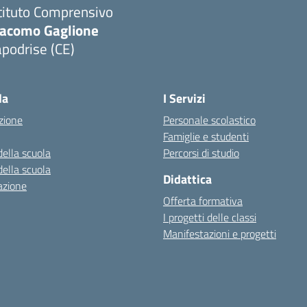
tituto Comprensivo
iacomo Gaglione
podrise (CE)
Visita la pagina iniziale della scuola
la
I Servizi
zione
Personale scolastico
Famiglie e studenti
della scuola
Percorsi di studio
della scuola
Didattica
azione
Offerta formativa
I progetti delle classi
Manifestazioni e progetti