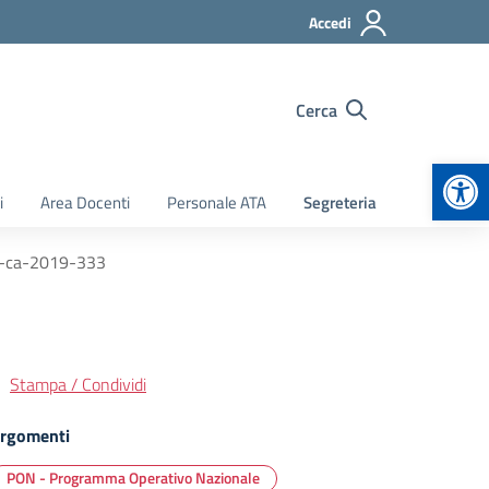
Accedi
Cerca
Apr
i
Area Docenti
Personale ATA
Segreteria
on-ca-2019-333
Stampa / Condividi
rgomenti
PON - Programma Operativo Nazionale