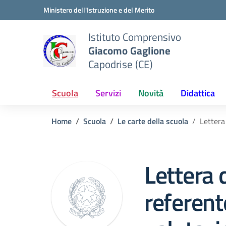
Vai ai contenuti
Vai al menu di navigazione
Vai al footer
Ministero dell'Istruzione e del Merito
Istituto Comprensivo
Giacomo Gaglione
Capodrise (CE)
Scuola
Servizi
Novità
Didattica
Home
Scuola
Le carte della scuola
Lettera
Lettera d
referent