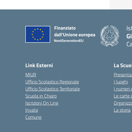
Is
G
Ca
— 
Link Esterni
La Scuo
MIUR
Presenta
Ufficio Scolastico Regionale
I luoghi
Ufficio Scolastico Territoriale
I numeri 
Scuola in Chiaro
Le carte 
Iscrizioni On Line
Organizz
Invalsi
La storia
Comune