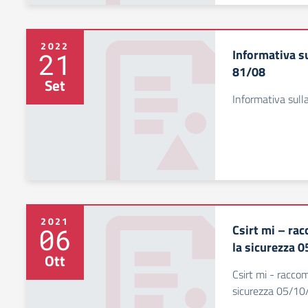
2022
Informativa su
21
81/08
Set
Informativa sulla
2021
Csirt mi – ra
06
la sicurezza 
Ott
Csirt mi - raccom
sicurezza 05/1