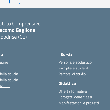
Pagina successiva
tituto Comprensivo
iacomo Gaglione
podrise (CE)
Visita la pagina iniziale della scuola
la
I Servizi
zione
Personale scolastico
Famiglie e studenti
della scuola
Percorsi di studio
della scuola
Didattica
azione
Offerta formativa
I progetti delle classi
Manifestazioni e progetti