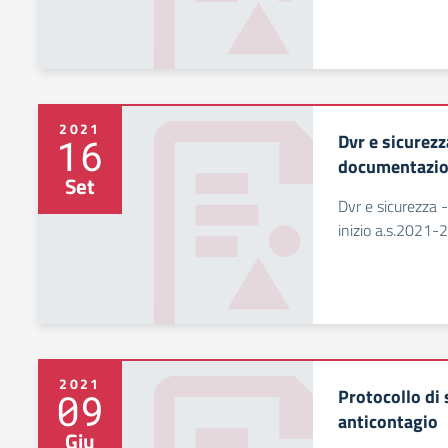
2021
Dvr e sicurezz
16
documentazion
Set
Dvr e sicurezza 
inizio a.s.2021-
2021
Protocollo di 
09
anticontagio
Giu