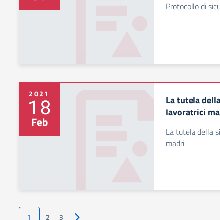
Protocollo di sic
2021
La tutela dell
18
lavoratrici ma
Feb
La tutela della s
madri
1
2
3