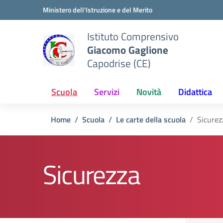
Vai ai contenuti
Vai al menu di navigazione
Vai al footer
Ministero dell'Istruzione e del Merito
Istituto Comprensivo
Giacomo Gaglione
Capodrise (CE)
Scuola
Servizi
Novità
Didattica
Home
Scuola
Le carte della scuola
Sicurez
Sicurezza