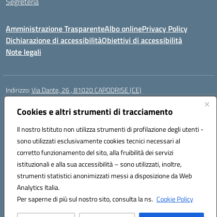
Segreteria
Amministrazione Trasparente
Albo online
Privacy Policy
Dichiarazione di accessibilità
Obiettivi di accessibilità
Note legali
Indirizzo:
Via Dante, 26 , 81020 CAPODRISE (CE)
Centralino:
0823516218
Email:
CEIC83000V@istruzione.it
Posta elettronica certificata (PEC):
Cookies e altri strumenti di tracciamento
CEIC83000V@pec.istruzione.it
Codice fiscale: 80103200616
Il nostro Istituto non utilizza strumenti di profilazione degli utenti -
Codice meccanografico:
CEIC83000V
sono utilizzati esclusivamente cookies tecnici necessari al
Codice Indice delle Pubbliche Amministrazioni (IPA): istsc_ceic83000v
corretto funzionamento del sito, alla fruibilità dei servizi
Codice unico di fatturazione (CUF): UFO76N
istituzionali e alla sua accessibilità – sono utilizzati, inoltre,
strumenti statistici anonimizzati messi a disposizione da Web
Analytics Italia.
Hosting & Powered by 3D Solution S.r.l.
Per saperne di più sul nostro sito, consulta la ns.
Cookie Policy
Concept & Design by Designers Italia