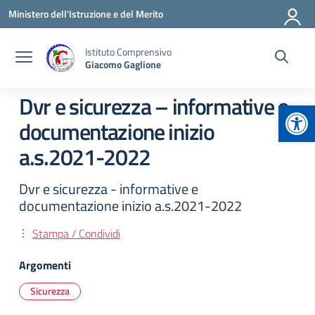
Vai ai contenuti
Vai al menu di navigazione
Vai al footer
Ministero dell'Istruzione e del Merito
Istituto Comprensivo
Giacomo Gaglione
Dvr e sicurezza – informative e
Apr
documentazione inizio
a.s.2021-2022
Dvr e sicurezza - informative e
documentazione inizio a.s.2021-2022
Stampa / Condividi
Argomenti
Sicurezza