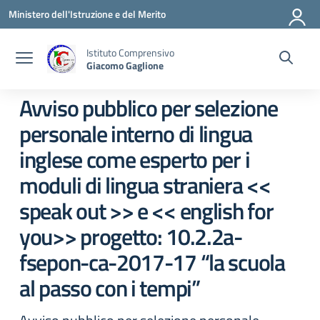
Vai ai contenuti
Vai al menu di navigazione
Vai al footer
Ministero dell'Istruzione e del Merito
Istituto Comprensivo
Giacomo Gaglione
Avviso pubblico per selezione
personale interno di lingua
inglese come esperto per i
moduli di lingua straniera <<
speak out >> e << english for
you>> progetto: 10.2.2a-
fsepon-ca-2017-17 “la scuola
al passo con i tempi”