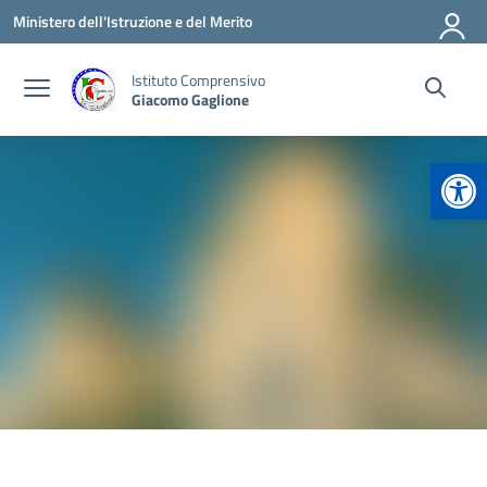
Vai ai contenuti
Vai al menu di navigazione
Vai al footer
Ministero dell'Istruzione e del Merito
Istituto Comprensivo
Giacomo Gaglione
Apr