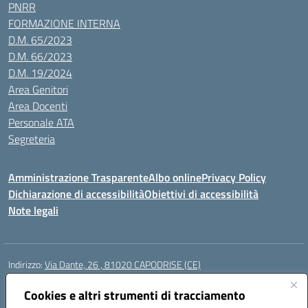
PNRR
FORMAZIONE INTERNA
D.M. 65/2023
D.M. 66/2023
D.M. 19/2024
Area Genitori
Area Docenti
Personale ATA
Segreteria
Amministrazione Trasparente
Albo online
Privacy Policy
Dichiarazione di accessibilità
Obiettivi di accessibilità
Note legali
Indirizzo:
Via Dante, 26 , 81020 CAPODRISE (CE)
Centralino:
0823516218
Email:
CEIC83000V@istruzione.it
Posta elettronica certificata (PEC):
Cookies e altri strumenti di tracciamento
CEIC83000V@pec.istruzione.it